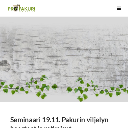
Siirry
Pro Pakuri Finland ry
Haku
sivun
sisältöön
Seminaari 19.11. Pakurin viljelyn