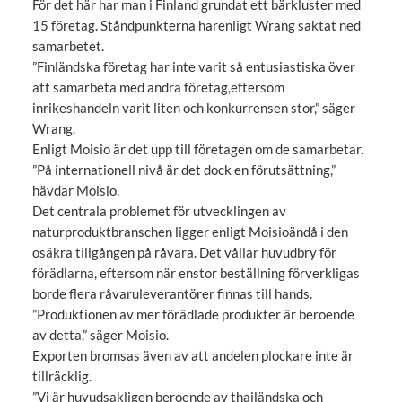
För det här har man i Finland grundat ett bärkluster med
15 företag. Ståndpunkterna harenligt Wrang saktat ned
samarbetet.
”Finländska företag har inte varit så entusiastiska över
att samarbeta med andra företag,eftersom
inrikeshandeln varit liten och konkurrensen stor,” säger
Wrang.
Enligt Moisio är det upp till företagen om de samarbetar.
”På internationell nivå är det dock en förutsättning,”
hävdar Moisio.
Det centrala problemet för utvecklingen av
naturproduktbranschen ligger enligt Moisioändå i den
osäkra tillgången på råvara. Det vållar huvudbry för
förädlarna, eftersom när enstor beställning förverkligas
borde flera råvaruleverantörer finnas till hands.
”Produktionen av mer förädlade produkter är beroende
av detta,” säger Moisio.
Exporten bromsas även av att andelen plockare inte är
tillräcklig.
”Vi är huvudsakligen beroende av thailändska och