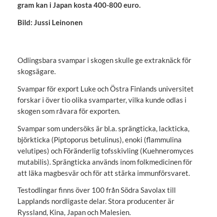
gram kan i Japan kosta 400-800 euro.
Bild: Jussi Leinonen
Odlingsbara svampar i skogen skulle ge extraknäck för
skogsägare.
Svampar för export Luke och Östra Finlands universitet
forskar i över tio olika svamparter, vilka kunde odlas i
skogen som råvara för exporten.
Svampar som undersöks är bl.a. sprängticka, lackticka,
björkticka (Piptoporus betulinus), enoki (flammulina
velutipes) och Föränderlig tofsskivling (Kuehneromyces
mutabilis). Sprängticka används inom folkmedicinen för
att läka magbesvär och för att stärka immunförsvaret.
Testodlingar finns över 100 från Södra Savolax till
Lapplands nordligaste delar. Stora producenter är
Ryssland, Kina, Japan och Malesien.