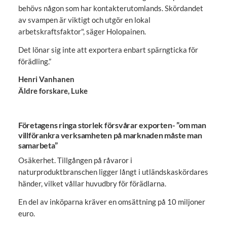
behövs någon som har kontakterutomlands. Skördandet
av svampen är viktigt och utgör en lokal
arbetskraftsfaktor", säger Holopainen.
Det lönar sig inte att exportera enbart spärngticka för
förädling.”
Henri Vanhanen
Äldre forskare, Luke
Företagens ringa storlek försvårar exporten- ”om man
villförankra verksamheten på marknaden måste man
samarbeta”
Osäkerhet. Tillgången på råvaror i
naturproduktbranschen ligger långt i utländskaskördares
händer, vilket vållar huvudbry för förädlarna.
En del av inköparna kräver en omsättning på 10 miljoner
euro.