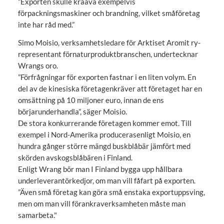
”Exporten skulle krääva exempelvis
förpackningsmaskiner och brandning, vilket småföretag
inte har råd med.”
Simo Moisio, verksamhetsledare för Arktiset Aromit ry-
representant förnaturproduktbranschen, undertecknar
Wrangs oro.
”Förfrågningar för exporten fastnar i en liten volym. En
del av de kinesiska företagenkräver att företaget har en
omsättning på 10 miljoner euro, innan de ens
börjarunderhandla”, säger Moisio.
De stora konkurrerande företagen kommer emot. Till
exempel i Nord-Amerika producerasenligt Moisio, en
hundra gånger större mängd buskblåbär jämfört med
skörden avskogsblåbären i Finland.
Enligt Wrang bör man I Finland bygga upp hållbara
underleverantörkedjor, om man vill fåfart på exporten.
”Även små företag kan göra små enstaka exportuppsving,
men om man vill förankraverksamheten måste man
samarbeta."