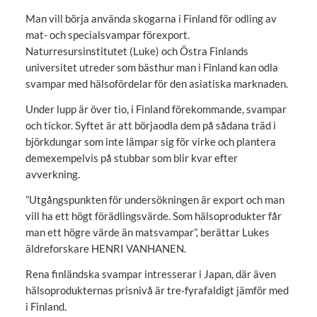
Man vill börja använda skogarna i Finland för odling av
mat- och specialsvampar förexport.
Naturresursinstitutet (Luke) och Östra Finlands
universitet utreder som bästhur man i Finland kan odla
svampar med hälsofördelar för den asiatiska marknaden.
Under lupp är över tio, i Finland förekommande, svampar
och tickor. Syftet är att börjaodla dem på sådana träd i
björkdungar som inte lämpar sig för virke och plantera
demexempelvis på stubbar som blir kvar efter
avverkning.
”Utgångspunkten för undersökningen är export och man
vill ha ett högt förädlingsvärde. Som hälsoprodukter får
man ett högre värde än matsvampar”, berättar Lukes
äldreforskare
HENRI VANHANEN.
Rena finländska svampar intresserar i Japan, där även
hälsoprodukternas prisnivå är tre-fyrafaldigt jämför med
i Finland.