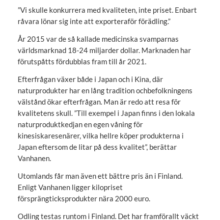
”Vi skulle konkurrera med kvaliteten, inte priset. Enbart
råvara lönar sig inte att exporteraför förädling.”
År 2015 var de så kallade medicinska svamparnas
världsmarknad 18-24 miljarder dollar. Marknaden har
förutspåtts fördubblas fram till år 2021.
Efterfrågan växer både i Japan och i Kina, där
naturprodukter har en lång tradition ochbefolkningens
välstånd ökar efterfrågan. Man är redo att resa för
kvalitetens skull. ”Till exempel i Japan finns i den lokala
naturproduktkedjan en egen våning för
kinesiskaresenärer, vilka hellre köper produkterna i
Japan eftersom de litar på dess kvalitet”, berättar
Vanhanen.
Utomlands får man även ett bättre pris än i Finland.
Enligt Vanhanen ligger kilopriset
försprängticksprodukter nära 2000 euro.
Odling testas runtom i Finland. Det har framförallt väckt