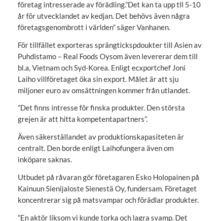
företag intresserade av förädling.”Det kan ta upp tll 5-10
år för utvecklandet av kedjan. Det behövs även några
företagsgenombrott i världen” säger Vanhanen.
För tillfället exporteras sprängtickspdoukter till Asien av
Puhdistamo – Real Foods Oysom även levererar dem till
bl.a, Vietnam och Syd-Korea. Enligt ecxportchef Joni
Laiho villföretaget öka sin export. Målet är att sju
miljoner euro av omsättningen kommer från utlandet.
”Det finns intresse för finska produkter. Den största
grejen är att hitta kompetentapartners”.
Även säkerställandet av produktionskapasiteten är
centralt. Den borde enligt Laihofungera även om
inköpare saknas.
Utbudet på råvaran gör företagaren Esko Holopainen på
Kainuun Sienijaloste Sienestä Oy, fundersam. Företaget
koncentrerar sig på matsvampar och förädlar produkter.
”En aktör liksom vi kunde torka och lagra svamp. Det