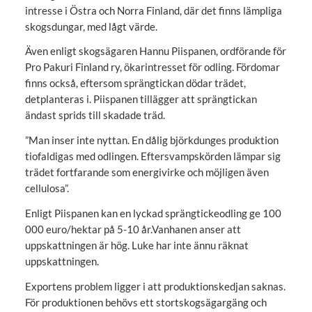
intresse i Östra och Norra Finland, där det finns lämpliga
skogsdungar, med lågt värde.
Även enligt skogsägaren Hannu Piispanen, ordförande för
Pro Pakuri Finland ry, ökarintresset för odling. Fördomar
finns också, eftersom sprängtickan dödar trädet,
detplanteras i. Piispanen tillägger att sprängtickan
ändast sprids till skadade träd.
”Man inser inte nyttan. En dålig björkdunges produktion
tiofaldigas med odlingen. Eftersvampskörden lämpar sig
trädet fortfarande som energivirke och möjligen även
cellulosa”.
Enligt Piispanen kan en lyckad sprängtickeodling ge 100
000 euro/hektar på 5-10 år.Vanhanen anser att
uppskattningen är hög. Luke har inte ännu räknat
uppskattningen.
Exportens problem ligger i att produktionskedjan saknas.
För produktionen behövs ett stortskogsägargäng och