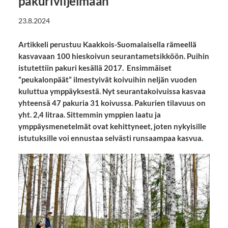
pakuriviljelmään
23.8.2024
Artikkeli perustuu Kaakkois-Suomalaisella rämeellä
kasvavaan 100 hieskoivun seurantametsikköön. Puihin
istutettiin pakuri kesällä 2017. Ensimmäiset
”peukalonpäät” ilmestyivät koivuihin neljän vuoden
kuluttua ymppäyksestä. Nyt seurantakoivuissa kasvaa
yhteensä 47 pakuria 31 koivussa. Pakurien tilavuus on
yht. 2,4 litraa. Sittemmin ymppien laatu ja
ymppäysmenetelmät ovat kehittyneet, joten nykyisille
istutuksille voi ennustaa selvästi runsaampaa kasvua.