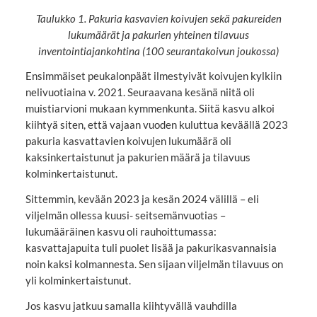
Taulukko 1. Pakuria kasvavien koivujen sekä pakureiden
lukumäärät ja pakurien yhteinen tilavuus
inventointiajankohtina (100 seurantakoivun joukossa)
Ensimmäiset peukalonpäät ilmestyivät koivujen kylkiin
nelivuotiaina v. 2021. Seuraavana kesänä niitä oli
muistiarvioni mukaan kymmenkunta. Siitä kasvu alkoi
kiihtyä siten, että vajaan vuoden kuluttua keväällä 2023
pakuria kasvattavien koivujen lukumäärä oli
kaksinkertaistunut ja pakurien määrä ja tilavuus
kolminkertaistunut.
Sittemmin, kevään 2023 ja kesän 2024 välillä – eli
viljelmän ollessa kuusi- seitsemänvuotias –
lukumääräinen kasvu oli rauhoittumassa:
kasvattajapuita tuli puolet lisää ja pakurikasvannaisia
noin kaksi kolmannesta. Sen sijaan viljelmän tilavuus on
yli kolminkertaistunut.
Jos kasvu jatkuu samalla kiihtyvällä vauhdilla