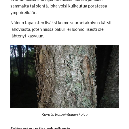
sammalta tai sientä, joka voisi kulkeutua poratessa
ymppireikään.
Näiden tapausten lisäksi kolme seurantakoivua kärsii
lahoviasta, joten niissä pakuri ei luonnollisesti ole
lähtenyt kasvuun.
Kuva 5. Rosopintainen koivu
Seitsemänvuotias pakurikanta