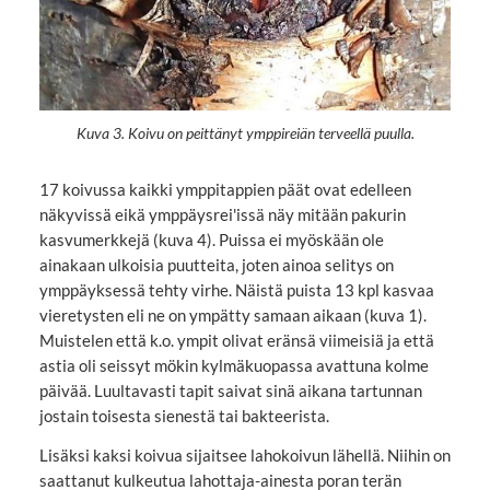
Kuva 3. Koivu on peittänyt ymppireiän terveellä puulla.
17 koivussa kaikki ymppitappien päät ovat edelleen
näkyvissä eikä ymppäysrei'issä näy mitään pakurin
kasvumerkkejä (kuva 4). Puissa ei myöskään ole
ainakaan ulkoisia puutteita, joten ainoa selitys on
ymppäyksessä tehty virhe. Näistä puista 13 kpl kasvaa
vieretysten eli ne on ympätty samaan aikaan (kuva 1).
Muistelen että k.o. ympit olivat eränsä viimeisiä ja että
astia oli seissyt mökin kylmäkuopassa avattuna kolme
päivää. Luultavasti tapit saivat sinä aikana tartunnan
jostain toisesta sienestä tai bakteerista.
Lisäksi kaksi koivua sijaitsee lahokoivun lähellä. Niihin on
saattanut kulkeutua lahottaja-ainesta poran terän