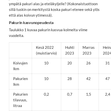
ympätä pakuri alas ja eteläkyljelle? (Kokonaistuottoon
sillä tuskin on merkitystä koska pakuri etenee sekä ylös
että alas koivun ytimessä).
Pakurin kasvunopeudesta
Taulukko 1 kuvaa pakurin kasvua kolmelta viime
vuodelta.
Kesä 2022
Huhti
Marras
Hein
(muistiarvio)
2023
2023
202
Koivujen
10
20
26
31
lkm
Pakurien
10
28
42
47
lkm
Pakurien
0,2
0,7
1,5
2,4
tilavuus,
litraa