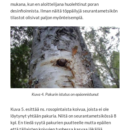
mukana, kun en aloittelijana huolehtinut poran
desinfioinnista. Ilman näitä töppäilyjä seurantametsikön
tilastot olisivat paljon myönteisempiä.
Kuva 4. Pakurin istutus on epäonnistunut
Kuva 5. esittää ns. rosopintaista koivua, joista ei ole
löytynyt yhtään pakuria. Niitä on seurantametsikössä 8
kpl. En tiedä syytä pakurien puutteelle mutta epäilen
että tällaisten koivujen tuohessa kasvaa jäkälää,