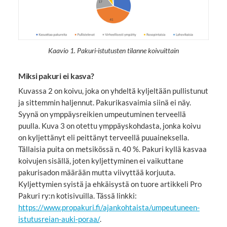
Kaavio 1. Pakuri-istutusten tilanne koivuittain
Miksi pakuri ei kasva?
Kuvassa 2 on koivu, joka on yhdeltä kyljeltään pullistunut
ja sittemmin haljennut. Pakurikasvaimia siinä ei näy.
Syynä on ymppäysreikien umpeutuminen terveellä
puulla. Kuva 3 on otettu ymppäyskohdasta, jonka koivu
on kyljettänyt eli peittänyt terveellä puuaineksella.
Tällaisia puita on metsikössä n. 40 %. Pakuri kyllä kasvaa
koivujen sisällä, joten kyljettyminen ei vaikuttane
pakurisadon määrään mutta viivyttää korjuuta.
Kyljettymien syistä ja ehkäisystä on tuore artikkeli Pro
Pakuri ry:n kotisivuilla. Tässä linkki:
https://www.propakuri.fi/ajankohtaista/umpeutuneen-
istutusreian-auki-poraa/
.