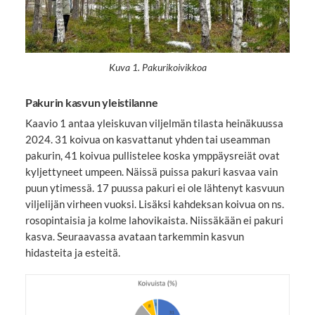
Kuva 1. Pakurikoivikkoa
Pakurin kasvun yleistilanne
Kaavio 1 antaa yleiskuvan viljelmän tilasta heinäkuussa
2024. 31 koivua on kasvattanut yhden tai useamman
pakurin, 41 koivua pullistelee koska ymppäysreiät ovat
kyljettyneet umpeen. Näissä puissa pakuri kasvaa vain
puun ytimessä. 17 puussa pakuri ei ole lähtenyt kasvuun
viljelijän virheen vuoksi. Lisäksi kahdeksan koivua on ns.
rosopintaisia ja kolme lahovikaista. Niissäkään ei pakuri
kasva. Seuraavassa avataan tarkemmin kasvun
hidasteita ja esteitä.