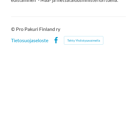
edistäminen” - Maa- ja metsätalousministeriön tuella.
©
Pro Pakuri Finland ry
Tietosuojaseloste
Tehty Yhdistysavaimella
Facebook