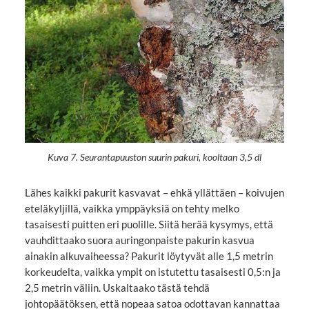
Kuva 7. Seurantapuuston suurin pakuri, kooltaan 3,5 dl
Lähes kaikki pakurit kasvavat – ehkä yllättäen – koivujen
eteläkyljillä, vaikka ymppäyksiä on tehty melko
tasaisesti puitten eri puolille. Siitä herää kysymys, että
vauhdittaako suora auringonpaiste pakurin kasvua
ainakin alkuvaiheessa? Pakurit löytyvät alle 1,5 metrin
korkeudelta, vaikka ympit on istutettu tasaisesti 0,5:n ja
2,5 metrin väliin. Uskaltaako tästä tehdä
johtopäätöksen, että nopeaa satoa odottavan kannattaa