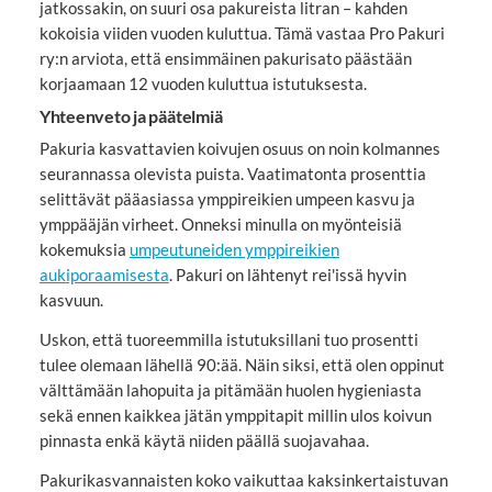
jatkossakin, on suuri osa pakureista litran – kahden
kokoisia viiden vuoden kuluttua. Tämä vastaa Pro Pakuri
ry:n arviota, että ensimmäinen pakurisato päästään
korjaamaan 12 vuoden kuluttua istutuksesta.
Yhteenveto ja päätelmiä
Pakuria kasvattavien koivujen osuus on noin kolmannes
seurannassa olevista puista. Vaatimatonta prosenttia
selittävät pääasiassa ymppireikien umpeen kasvu ja
ymppääjän virheet. Onneksi minulla on myönteisiä
kokemuksia
umpeutuneiden ymppireikien
aukiporaamisesta
. Pakuri on lähtenyt rei'issä hyvin
kasvuun.
Uskon, että tuoreemmilla istutuksillani tuo prosentti
tulee olemaan lähellä 90:ää. Näin siksi, että olen oppinut
välttämään lahopuita ja pitämään huolen hygieniasta
sekä ennen kaikkea jätän ymppitapit millin ulos koivun
pinnasta enkä käytä niiden päällä suojavahaa.
Pakurikasvannaisten koko vaikuttaa kaksinkertaistuvan