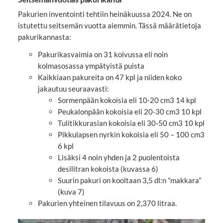
Pakurien inventointi tehtiin heinäkuussa 2024. Ne on
istutettu seitsemän vuotta aiemmin. Tässä määrätietoja
pakurikannasta:
Pakurikasvaimia on 31 koivussa eli noin
kolmasosassa ympätyistä puista
Kaikkiaan pakureita on 47 kpl ja niiden koko
jakautuu seuraavasti:
Sormenpään kokoisia eli 10-20 cm3 14 kpl
Peukalonpään kokoisia eli 20-30 cm3 10 kpl
Tulitikkurasian kokoisia eli 30-50 cm3 10 kpl
Pikkulapsen nyrkin kokoisia eli 50 – 100 cm3
6 kpl
Lisäksi 4 noin yhden ja 2 puolentoista
desilitran kokoista (kuvassa 6)
Suurin pakuri on kooltaan 3,5 dl:n ”makkara”
(kuva 7)
Pakurien yhteinen tilavuus on 2,370 litraa.