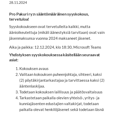
28.11.2024
Pro Pakuri ry:n sääntömääräinen syyskokous,
tervetuloa!
Syyskokoukseen ovat tervetulleita kaikki, mutta
äänioikeutettuja (mikäli äänestyksiä tarvitaan) ovat vain
jäsenmaksunsa vuonna 2024 maksaneet jäsenet.
Aika ja paikka: 12.12.2024, klo 18:30, Microsoft Teams
Yhdistyksen syyskokouksessa käsitellään seuraavat
asiat:
Kokouksen avaus
Valitaan kokouksen puheenjohtaja, sihteeri, kaksi
(2) pöytäkirjantarkastajaa ja tarvittaessa kaksi (2)
ääntenlaskijaa.
Todetaan kokouksen laillisuus ja päätösvaltaisuus
Tarkastetaan paikalla olevien yhteisö-, yritys- ja
kunniajäsenten edustajien valtakirjat, todetaan
paikalla olevat henkilöjäsenet sekä todetaan läsnä