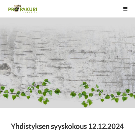
Siirry
Pro Pakuri Finland ry
Haku
sivun
sisältöön
Yhdistyksen syyskokous 12.12.2024