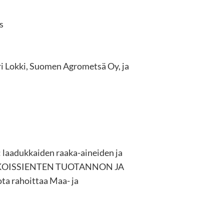
s
ri Lokki, Suomen Agrometsä Oy, ja
: laadukkaiden raaka-aineiden ja
 ERIKOISSIENTEN TUOTANNON JA
 rahoittaa Maa- ja