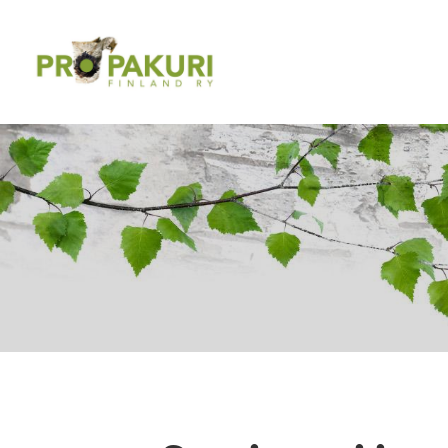
Siirry
sivun
Pro Pakuri Finland ry
sisältöön