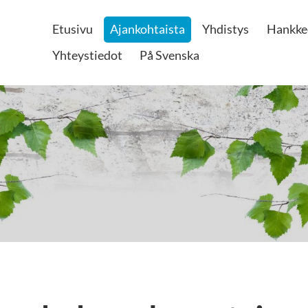
Etusivu
Ajankohtaista
Yhdistys
Hankke
Yhteystiedot
På Svenska