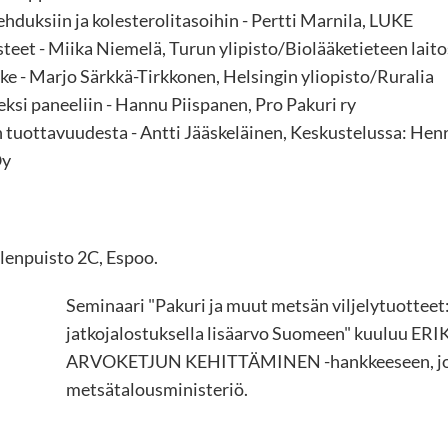
ehduksiin ja kolesterolitasoihin - Pertti Marnila, LUKE
teet - Miika Niemelä, Turun ylipisto/Biolääketieteen laito
ke - Marjo Särkkä-Tirkkonen, Helsingin yliopisto/Ruralia
ksi paneeliin - Hannu Piispanen, Pro Pakuri ry
n tuottavuudesta - Antti Jääskeläinen, Keskustelussa: Hen
Oy
lenpuisto 2C, Espoo.
Seminaari "Pakuri ja muut metsän viljelytuotteet
jatkojalostuksella lisäarvo Suomeen" kuuluu
ARVOKETJUN KEHITTÄMINEN -hankkeeseen, jota
metsätalousministeriö.