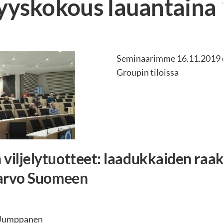
syyskokous lauantaina
Seminaarimme 16.11.2019 o
Groupin tiloissa
 viljelytuotteet: laadukkaiden raak
säarvo Suomeen
a Jumppanen