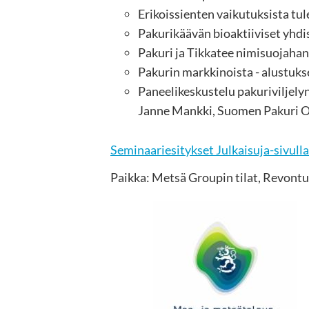
Erikoissienten vaikutuksista tul
Pakurikäävän bioaktiiviset yhdis
Pakuri ja Tikkatee nimisuojahan
Pakurin markkinoista - alustukse
Paneelikeskustelu pakuriviljely
Janne Mankki, Suomen Pakuri 
Seminaariesitykset Julkaisuja-sivulla
Paikka: Metsä Groupin tilat, Revontu