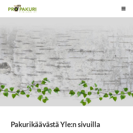
Siirry
Pro Pakuri Finland ry
Haku
sivun
sisältöön
Pakurikäävästä Yle:n sivuilla