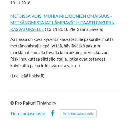
13.11.2018
METSISSÄ VOISI MUHIA MILJOONIEN OMAISUUS -
METSÄNOMISTAJAT LÄMPIÄVÄT HITAASTI PAKURIN
KASVATUKSELLE
(13.11.2018 Yle, Sanna Savela)
Aasiassa on kova kysyntä kasvatetulle pakurille, mutta
metsänomistajia epäilyttää, häviävätkö pakurin
markkinat samalla tavalla kuin aikoinaan visakoivun.
Riski houkuttaa silti sijoittajia, jotka ovat ostaneet
koivikoita pakurin kasvatusta varten.
(Lue lisää linkistä)
©
Pro Pakuri Finland ry
Tietosuojaseloste
Tehty Yhdistysavaimella
Facebook