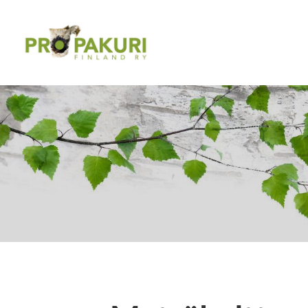
Siirry
sivun
Pro Pakuri Finland ry
sisältöön