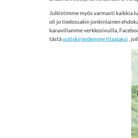
Julkistimme myös varmasti kaikkia l
oli jo tiedossakin jonkinlainen ehdo
kanavillamme verkkosivuilla, Facebooki
tästä
uutiskirjeidemme tilaajaksi
, jo