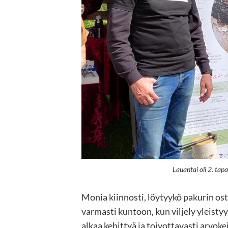
Lauantai oli 2. tapa
Monia kiinnosti, löytyykö pakurin osta
varmasti kuntoon, kun viljely yleistyy
alkaa kehittyä ja toivottavasti arvok