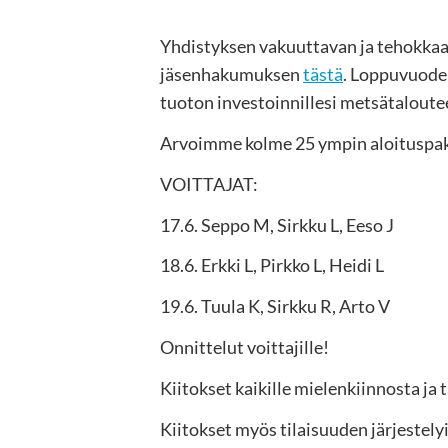
Yhdistyksen vakuuttavan ja tehokkaan 
jäsenhakumuksen
tästä
. Loppuvuoden
tuoton investoinnillesi metsätaloute
Arvoimme kolme 25 ympin aloituspak
VOITTAJAT:
17.6. Seppo M, Sirkku L, Eeso J
18.6. Erkki L, Pirkko L, Heidi L
19.6. Tuula K, Sirkku R, Arto V
Onnittelut voittajille!
Kiitokset kaikille mielenkiinnosta ja
Kiitokset myös tilaisuuden järjestely