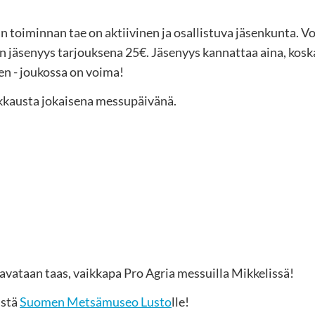
toiminnan tae on aktiivinen ja osallistuva jäsenkunta. Voi
 jäsenyys tarjouksena 25€. Jäsenyys kannattaa aina, kosk
en - joukossa on voima!
kausta jokaisena messupäivänä.
 tavataan taas, vaikkapa Pro Agria messuilla Mikkelissä!
istä
Suomen Metsämuseo Lusto
⁠⁠⁠⁠⁠⁠⁠lle!