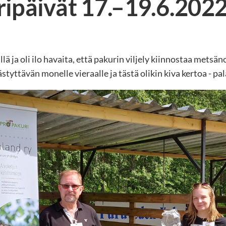
ipäivät 17.–19.6.2022
 ja oli ilo havaita, että pakurin viljely kiinnostaa metsä
tyttävän monelle vieraalle ja tästä olikin kiva kertoa - pa