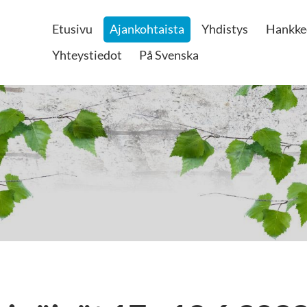
Etusivu
Ajankohtaista
Yhdistys
Hankke
Yhteystiedot
På Svenska