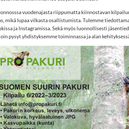
uonnosssa vuodenajasta riippumatta kiinnostavan kilpailu
kas, mikä lupaa vilkasta osallistumista. Tulemme tiedottam
ssa ja Instagramissa. Sekä myös luonnollisesti jäsentiedotte
lloin pysyt yhdistyksemme toiminnassa ja alan kehityksessä 