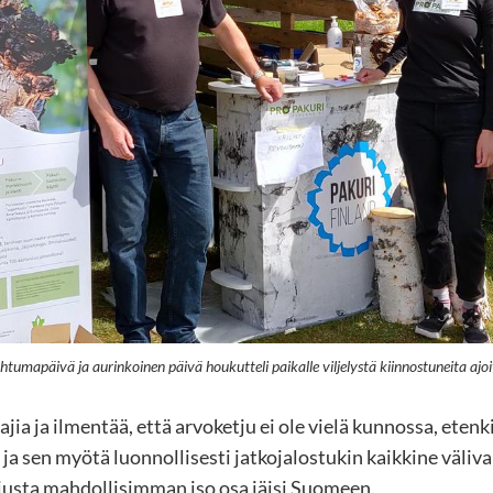
htumapäivä ja aurinkoinen päivä houkutteli paikalle viljelystä kiinnostuneita ajoi
jia ja ilmentää, että arvoketju ei ole vielä kunnossa, etenk
 ja sen myötä luonnollisesti jatkojalostukin kaikkine väliv
ejusta mahdollisimman iso osa jäisi Suomeen.