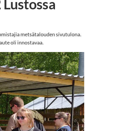
 Lustossa
nomistajia metsätalouden sivutulona.
laute oli innostavaa.