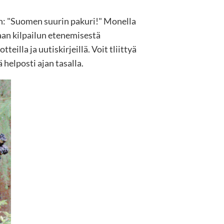
n: "Suomen suurin pakuri!" Monella
aan kilpailun etenemisestä
illa ja uutiskirjeillä. Voit tliittyä
helposti ajan tasalla.