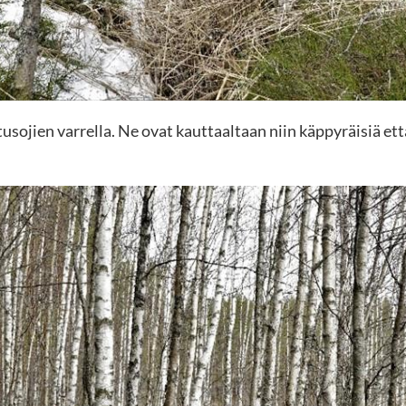
usojien varrella. Ne ovat kauttaaltaan niin käppyräisiä et