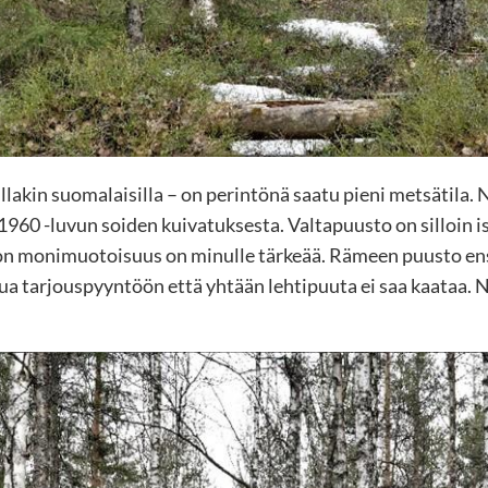
llakin suomalaisilla – on perintönä saatu pieni metsätila. N
1960 -luvun soiden kuivatuksesta. Valtapuusto on silloin 
non monimuotoisuus on minulle tärkeää. Rämeen puusto ens
ettua tarjouspyyntöön että yhtään lehtipuuta ei saa kaataa.