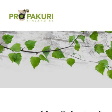
Siirry
sivun
Pro Pakuri Finland ry
sisältöön