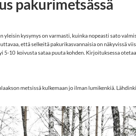
us pakurimetsässä
evan yleisin kysymys on varmasti, kuinka nopeasti sato valmi
uttavaa, että selkeitä pakurikasvannaisia on näkyvissä vii
tyi 5-10 koivusta sataa puuta kohden. Kirjoituksessa ote
laakson metsissä kulkemaan jo ilman lumikenkiä. Lähdinki