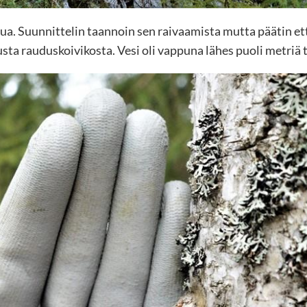
ivua. Suunnittelin taannoin sen raivaamista mutta päätin e
tusta rauduskoivikosta. Vesi oli vappuna lähes puoli metriä