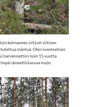
oin kolmannes siitä eli viitisen
istutettua mäntyä. Olen luonteeltani
i harvennettiin noin 15 vuotta
 Niinpä rämeellä kasvaa myös