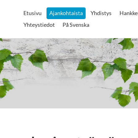
Etusivu
Ajankohtaista
Yhdistys
Hankke
Yhteystiedot
På Svenska