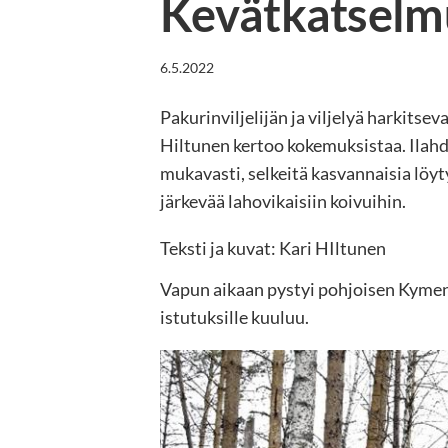
Kevätkatselm
6.5.2022
Pakurinviljelijän ja viljelyä harkits
Hiltunen kertoo kokemuksistaa. Ilahd
mukavasti, selkeitä kasvannaisia löy
järkevää lahovikaisiin koivuihin.
Teksti ja kuvat: Kari HIltunen
Vapun aikaan pystyi pohjoisen Kymen
istutuksille kuuluu.