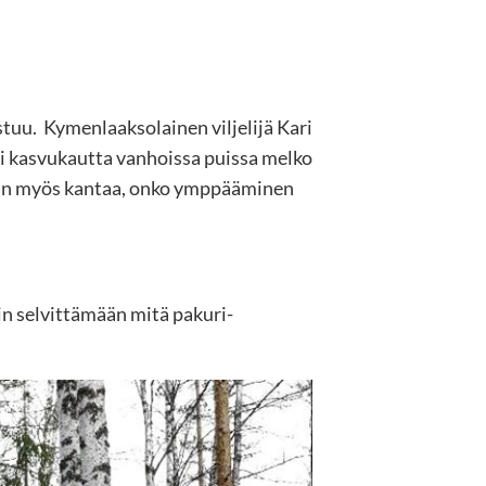
stuu. Kymenlaaksolainen viljelijä Kari
si kasvukautta vanhoissa puissa melko
taan myös kantaa, onko ymppääminen
n selvittämään mitä pakuri-